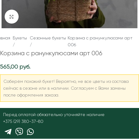
Нажмите, чтобы увеличить
авная
Букеты
Сезонные букеты
Корзина с ранункулюсами арт
/
/
006
Корзина с ранункулюсами арт 006
565,00
руб.
Соберём похожий букет! Вероятно, не все цветы из состава
сейчас в сезоне или в наличии. Согласуем с Вами замены
после оформления заказа.
Перед оплатой обязательно уточняйте наличие
+375 (29) 380-37-80