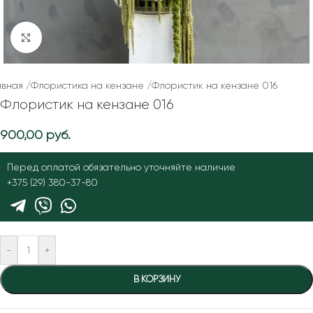
Нажмите, чтобы увеличить
авная
/
Флористика на кензане
/
Флористик на кензане 016
Флористик на кензане 016
900,00
руб.
Перед оплатой обязательно уточняйте наличие
+375 (29) 380-37-80
-
+
В КОРЗИНУ