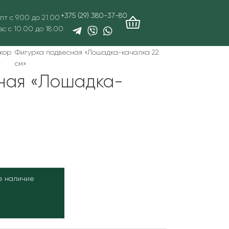
+375 (29) 380-37-80
пт с 9.00 до 21.00
вс с 10.00 до 18.00
кор
Фигурка подвесная «Лошадка-качалка 22
см»
ная «Лошадка-
е наличие