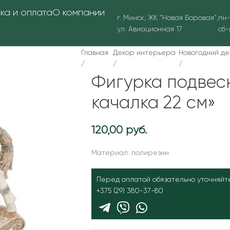
ка и оплата
О компании
г. Минск, ЖК “Новая Боровая”,
пн-
ул. Авиационная 17
сб-
Главная
Декор интерьера
Новогодний де
/
/
/
Фигурка подвес
качалка 22 см»
120,00
руб.
Материал: полирезин
Перед оплатой обязательно уточняйт
+375 (29) 380-37-80