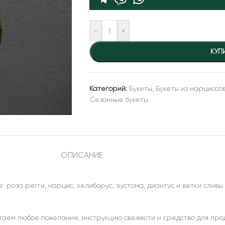
-
+
КУП
Категорий:
Букеты
,
Букеты из нарциссо
Сезонные букеты
ОПИСАНИЕ
: роза регги, нарцис, хелиборус, эустома, диантус и ветки слив
атаем любое пожелание, инструкцию свежести и средство для про