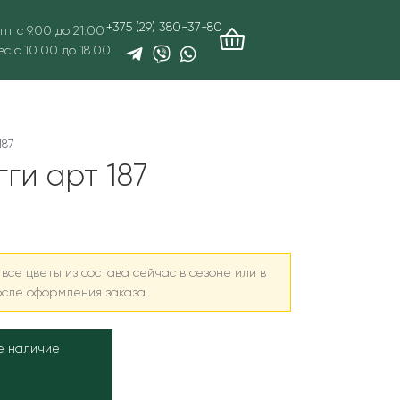
+375 (29) 380-37-80
пт с 9.00 до 21.00
вс с 10.00 до 18.00
187
гги арт 187
все цветы из состава сейчас в сезоне или в
осле оформления заказа.
е наличие