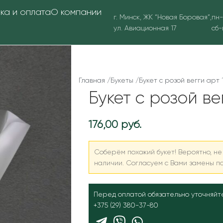
ка и оплата
О компании
г. Минск, ЖК “Новая Боровая”,
пн-
ул. Авиационная 17
сб-
Главная
/
Букеты
/
Букет с розой вегги арт 
Букет с розой ве
176,00
руб.
Соберём похожий букет! Вероятно, не 
наличии. Согласуем с Вами замены п
Перед оплатой обязательно уточняйт
+375 (29) 380-37-80