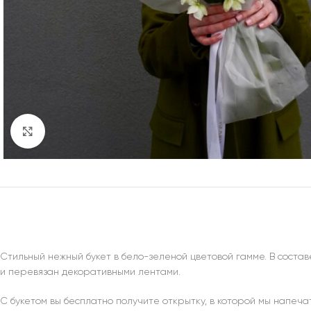
Нажмите, чтобы увеличить
Стильный нежный букет в бело-зеленой цветовой гамме. В составе
и перевязан декоративными лентами.
С букетом вы бесплатно получите открытку, в которой мы напеч