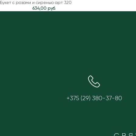
Букет с розами и сиренью арт 320
634,00
руб.
+375 (29) 380-37-80
СВЯ