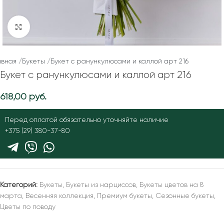
Нажмите, чтобы увеличить
авная
/
Букеты
/
Букет с ранункулюсами и каллой арт 216
Букет с ранункулюсами и каллой арт 216
618,00
руб.
Перед оплатой обязательно уточняйте наличие
+375 (29) 380-37-80
Категорий:
Букеты
,
Букеты из нарциссов
,
Букеты цветов на 8
марта
,
Весенняя коллекция
,
Премиум букеты
,
Сезонные букеты
,
Цветы по поводу