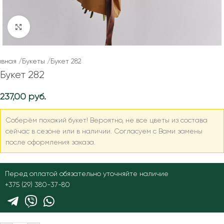
Нажмите, чтобы увеличить
авная
/
Букеты
/
Букет 282
Букет 282
237,00
руб.
Соберём похожий букет! Вероятно, не все цветы из состава
сейчас в сезоне или в наличии. Согласуем с Вами замены
после оформления заказа.
Перед оплатой обязательно уточняйте наличие
+375 (29) 380-37-80