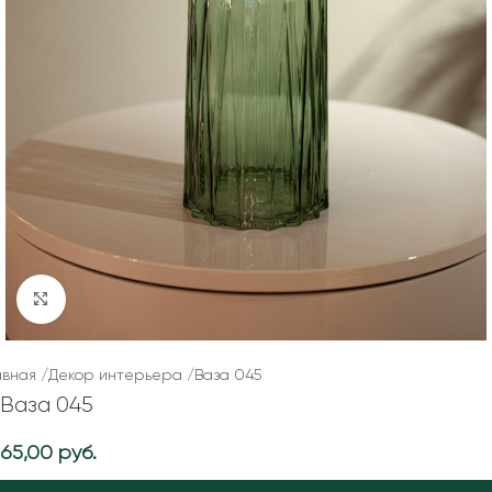
Нажмите, чтобы увеличить
авная
/
Декор интерьера
/
Ваза 045
Ваза 045
65,00
руб.